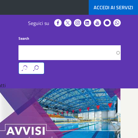
ACCEDI AI
SERVIZI
Seguici
Seguici
Seguici
Seguici
Seguici
Seguici
Seguici
Seguici su
su
su
su
su
su
su
su
Facebook
Twitter
Instagram
LinkedIn
YouTube
Telegram
Whatsap
Search
tti