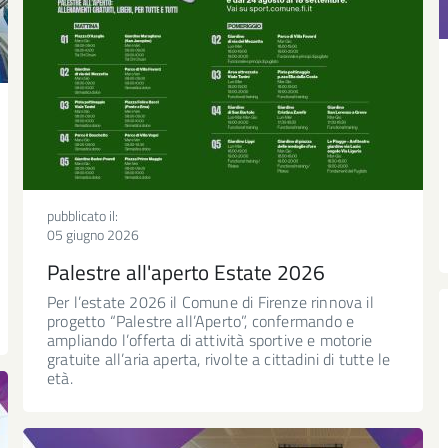
pubblicato il:
05 giugno 2026
Palestre all'aperto Estate 2026
Per l’estate 2026 il Comune di Firenze rinnova il
progetto “Palestre all’Aperto”, confermando e
ampliando l’offerta di attività sportive e motorie
gratuite all’aria aperta, rivolte a cittadini di tutte le
età.