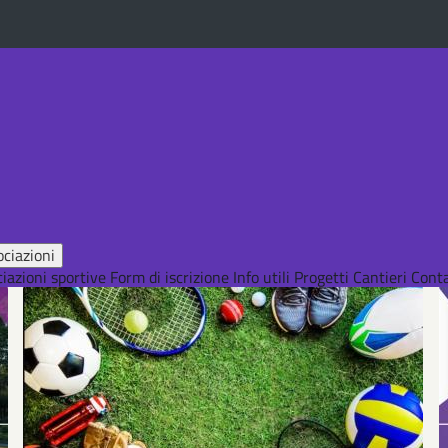
ciazioni
iazioni sportive
Form di iscrizione
Info utili
Progetti
Cantieri
Conta