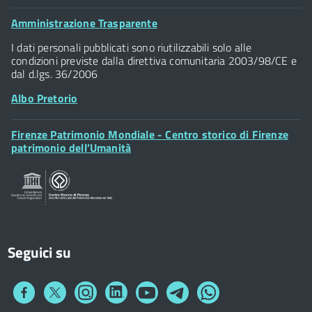
Palazzo Vecchio
Footer
Amministrazione Trasparente
Piazza della Signoria - 50122, Firenze
Widget
P.IVA 01307110484
I dati personali pubblicati sono riutilizzabili solo alle
condizioni previste dalla direttiva comunitaria 2003/98/CE e
dal d.lgs. 36/2006
Albo Pretorio
Footer
Firenze Patrimonio Mondiale - Centro storico di Firenze
Posta Elettronica Certificata
Widget
patrimonio dell’Umanità
Sportelli al Cittadino - URP
Seguici su
Collegamento
Collegamento
Collegamento
Collegamento
Collegamento
Collegamento
Collegamento
a
a
a
a
a
a
a