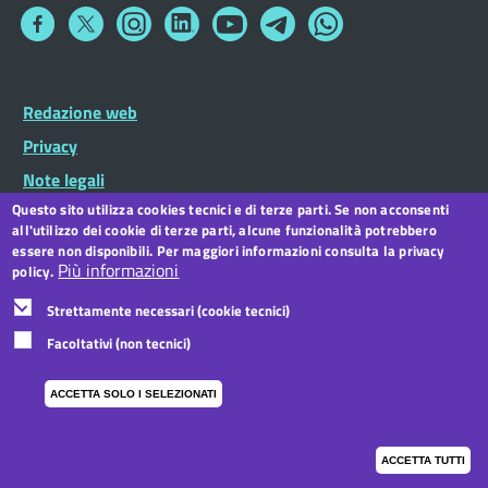
Collegamento
Collegamento
Collegamento
Collegamento
Collegamento
Collegamento
Collegamento
a
a
a
a
a
a
a
Facebook
Twitter
Instagram
LinkedIn
You
Telegram
Whatsapp
Tube
Footer
Redazione web
Footer
Widget
menu
Privacy
Note legali
Questo sito utilizza cookies tecnici e di terze parti. Se non acconsenti
Dichiarazione di accessibilità
all'utilizzo dei cookie di terze parti, alcune funzionalità potrebbero
CC BY 3.0 IT
essere non disponibili. Per maggiori informazioni consulta la privacy
Più informazioni
policy.
Strettamente necessari (cookie tecnici)
Facoltativi (non tecnici)
ACCETTA SOLO I SELEZIONATI
ACCETTA TUTTI
I