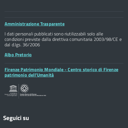
Comune di Firenze
Palazzo Vecchio
Footer
Amministrazione Trasparente
Piazza della Signoria - 50122, Firenze
Widget
P.IVA 01307110484
I dati personali pubblicati sono riutilizzabili solo alle
condizioni previste dalla direttiva comunitaria 2003/98/CE e
dal d.lgs. 36/2006
Albo Pretorio
Footer
Firenze Patrimonio Mondiale - Centro storico di Firenze
Posta Elettronica Certificata
Widget
patrimonio dell’Umanità
Sportelli al Cittadino - URP
Seguici su