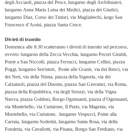
degli Acciaoli, piazza del Pesce, lungarno degli Archibusieri,
lungarno Anna Maria Luisa dei Medici, piazza dei Giudici,
lungarno Diaz, Corso dei Tintori, via Magliabechi, largo San
Francesco d’Assisi, piazza Santa Croce.
Divieti di transito
Domenica alle 8.30 scatteranno i divieti di transito sul percorso,
ovvero: lungarno della Zecca Vecchia, lungarno Pecori Giraldi,
Ponte a San Niccolò, piazza Ferrucci, lungarno Cellini, piazza
Poggi, lungarno Serristori, Ponte alle Grazie, via dei Benci, via
dei Neri, via della Ninna, piazza della Signoria, via dei
Calzaiuoli, piazza del Duomo, piazza San Giovanni, via Roma,
piazza della Repubblica, via degli Strozzi, via della Vigna
Nuova, piazza Goldoni, Borgo Ognissanti, piazza d’Ognissanti,
via Montebello, via Curtatone, Il Prato, via Magenta, via
Montebello, via Curtatone, lungarno Vespucci, Ponte alla
Carraia, lungarno Soderini, lungarno Santa Rosa, via della
Fonderia, via Cavallotti, via Pisana, Borgo San Frediano, via