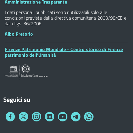
Footer
Amministrazione Trasparente
Piazza della Signoria - 50122, Firenze
Widget
P.IVA 01307110484
I dati personali pubblicati sono riutilizzabili solo alle
condizioni previste dalla direttiva comunitaria 2003/98/CE e
dal d.lgs. 36/2006
Albo Pretorio
Footer
Firenze Patrimonio Mondiale - Centro storico di Firenze
Posta Elettronica Certificata
Widget
patrimonio dell’Umanità
Sportelli al Cittadino - URP
Seguici su
Collegamento
Collegamento
Collegamento
Collegamento
Collegamento
Collegamento
Collegamento
a
a
a
a
a
a
a
Facebook
Twitter
Instagram
LinkedIn
You
Telegram
Whatsapp
Tube