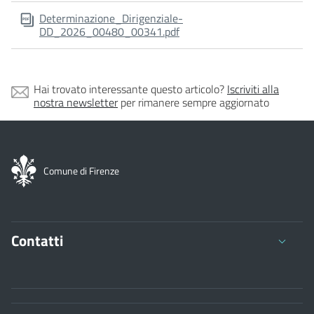
Determinazione_Dirigenziale-
DD_2026_00480_00341.pdf
Hai trovato interessante questo articolo?
Iscriviti alla
nostra newsletter
per rimanere sempre aggiornato
Comune di Firenze
Contatti
Comune di Firenze
Palazzo Vecchio