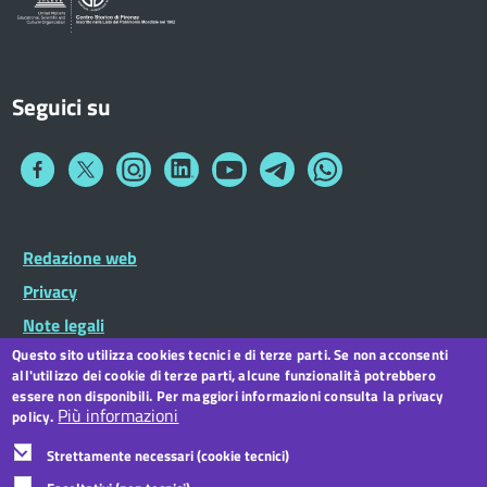
Seguici su
Collegamento
Collegamento
Collegamento
Collegamento
Collegamento
Collegamento
Collegamento
a
a
a
a
a
a
a
Facebook
Twitter
Instagram
LinkedIn
You
Telegram
Whatsapp
Tube
Footer
Redazione web
Footer
Widget
menu
Privacy
Note legali
Questo sito utilizza cookies tecnici e di terze parti. Se non acconsenti
Dichiarazione di accessibilità
all'utilizzo dei cookie di terze parti, alcune funzionalità potrebbero
CC BY 3.0 IT
essere non disponibili. Per maggiori informazioni consulta la privacy
Più informazioni
policy.
Strettamente necessari (cookie tecnici)