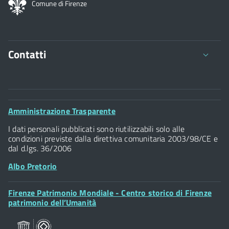
Comune di Firenze
Contatti
Comune di Firenze
Palazzo Vecchio
Footer
Amministrazione Trasparente
Piazza della Signoria - 50122, Firenze
Widget
P.IVA 01307110484
I dati personali pubblicati sono riutilizzabili solo alle
condizioni previste dalla direttiva comunitaria 2003/98/CE e
dal d.lgs. 36/2006
Albo Pretorio
Footer
Firenze Patrimonio Mondiale - Centro storico di Firenze
Posta Elettronica Certificata
Widget
patrimonio dell’Umanità
Sportelli al Cittadino - URP