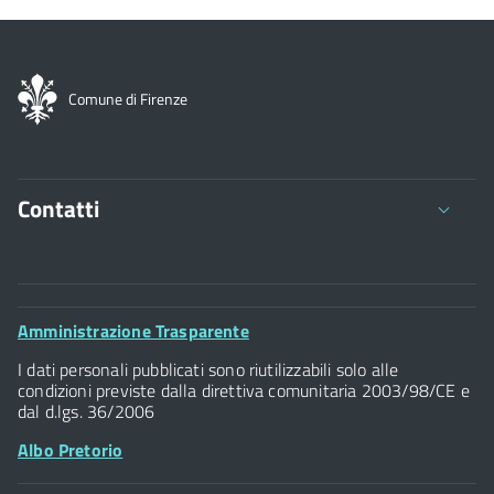
Comune di Firenze
Contatti
Comune di Firenze
Palazzo Vecchio
Footer
Amministrazione Trasparente
Piazza della Signoria - 50122, Firenze
Widget
P.IVA 01307110484
I dati personali pubblicati sono riutilizzabili solo alle
condizioni previste dalla direttiva comunitaria 2003/98/CE e
dal d.lgs. 36/2006
Albo Pretorio