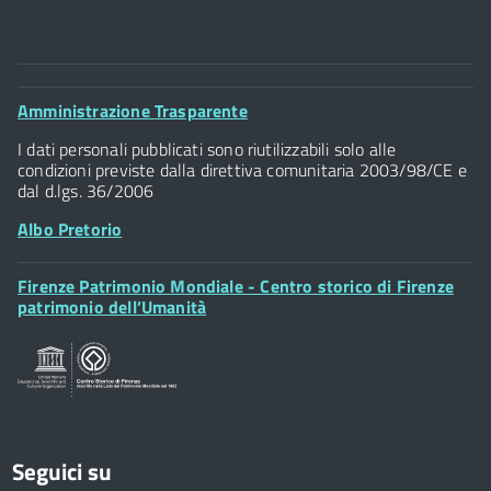
Comune di Firenze
Palazzo Vecchio
Footer
Amministrazione Trasparente
Piazza della Signoria - 50122, Firenze
Widget
P.IVA 01307110484
I dati personali pubblicati sono riutilizzabili solo alle
condizioni previste dalla direttiva comunitaria 2003/98/CE e
dal d.lgs. 36/2006
Albo Pretorio
Footer
Firenze Patrimonio Mondiale - Centro storico di Firenze
Posta Elettronica Certificata
Widget
patrimonio dell’Umanità
Sportelli al Cittadino - URP
Seguici su