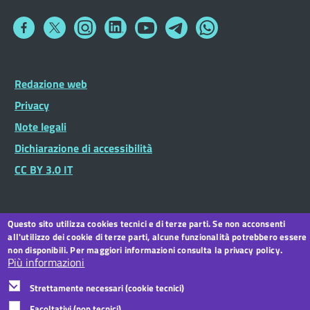
Collegamento
Collegamento
Collegamento
Collegamento
Collegamento
Collegamento
Collegamento
a
a
a
a
a
a
a
Facebook
Twitter
Instagram
LinkedIn
You
Telegram
Whatsapp
Tube
Footer
Redazione web
Footer
Widget
menu
Privacy
Note legali
Dichiarazione di accessibilità
CC BY 3.0 IT
Questo sito utilizza cookies tecnici e di terze parti. Se non acconsenti
all'utilizzo dei cookie di terze parti, alcune funzionalità potrebbero essere
non disponibili. Per maggiori informazioni consulta la privacy policy.
Più informazioni
Strettamente necessari (cookie tecnici)
Facoltativi (non tecnici)