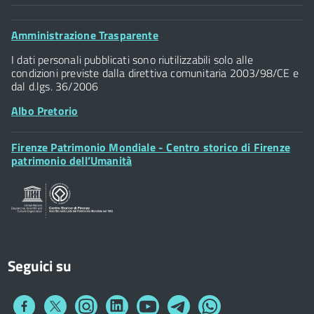
Comune di Firenze
Palazzo Vecchio
Footer
Amministrazione Trasparente
Piazza della Signoria - 50122, Firenze
Widget
P.IVA 01307110484
I dati personali pubblicati sono riutilizzabili solo alle
condizioni previste dalla direttiva comunitaria 2003/98/CE e
dal d.lgs. 36/2006
Albo Pretorio
Footer
Firenze Patrimonio Mondiale - Centro storico di Firenze
Posta Elettronica Certificata
Widget
patrimonio dell’Umanità
Sportelli al Cittadino - URP
Seguici su
Collegamento
Collegamento
Collegamento
Collegamento
Collegamento
Collegamento
Collegamento