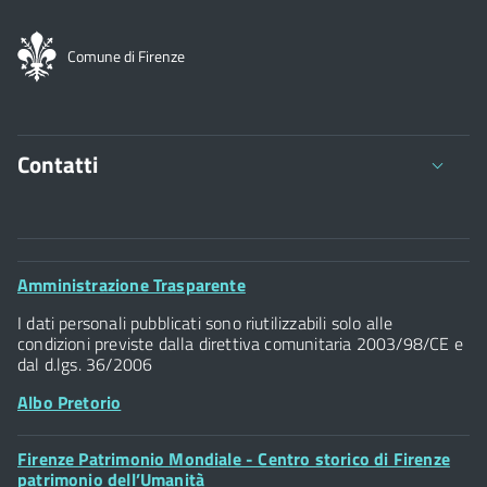
Comune di Firenze
Contatti
Comune di Firenze
Palazzo Vecchio
Footer
Amministrazione Trasparente
Piazza della Signoria - 50122, Firenze
Widget
P.IVA 01307110484
I dati personali pubblicati sono riutilizzabili solo alle
condizioni previste dalla direttiva comunitaria 2003/98/CE e
dal d.lgs. 36/2006
Albo Pretorio
Footer
Firenze Patrimonio Mondiale - Centro storico di Firenze
Posta Elettronica Certificata
Widget
patrimonio dell’Umanità