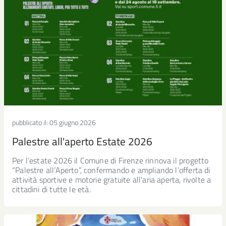
pubblicato il:
05 giugno 2026
Palestre all'aperto Estate 2026
Per l’estate 2026 il Comune di Firenze rinnova il progetto
“Palestre all’Aperto”, confermando e ampliando l’offerta di
attività sportive e motorie gratuite all’aria aperta, rivolte a
cittadini di tutte le età.