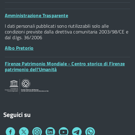
Comune di Firenze
Palazzo Vecchio
Footer
Amministrazione Trasparente
Piazza della Signoria - 50122, Firenze
Widget
P.IVA 01307110484
I dati personali pubblicati sono riutilizzabili solo alle
condizioni previste dalla direttiva comunitaria 2003/98/CE e
dal d.lgs. 36/2006
Albo Pretorio
Footer
Firenze Patrimonio Mondiale - Centro storico di Firenze
Posta Elettronica Certificata
Widget
patrimonio dell’Umanità
Sportelli al Cittadino - URP
Seguici su
Collegamento
Collegamento
Collegamento
Collegamento
Collegamento
Collegamento
Collegamento