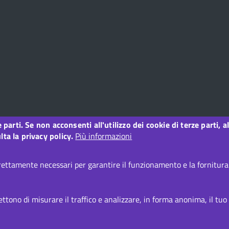
ze parti. Se non acconsenti all'utilizzo dei cookie di terze parti
o
ta la privacy policy.
Più informazioni
ettamente necessari per garantire il funzionamento e la fornitura d
i accessibilità
CC BY 3.0 IT
tono di misurare il traffico e analizzare, in forma anonima, il tuo