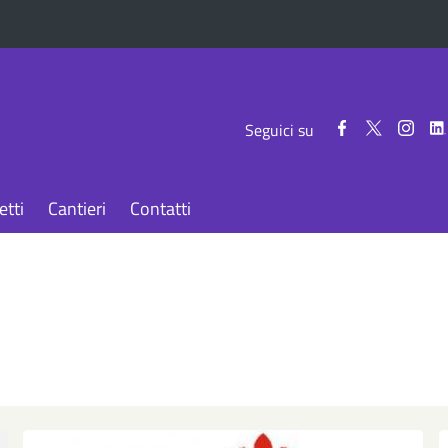
Seguici
Seguici
Segui
Seguici su
su
su
su
Facebook
Twitter
Inst
etti
Cantieri
Contatti