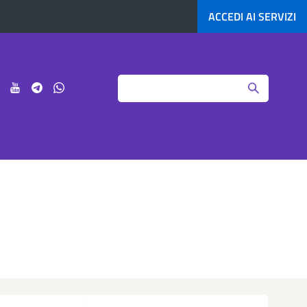
ACCEDI AI
SERVIZI
Search
ci
Seguici
Seguici
Seguici
Seguici
su
su
su
su
agram
LinkedIn
YouTube
Telegram
Whatsapp