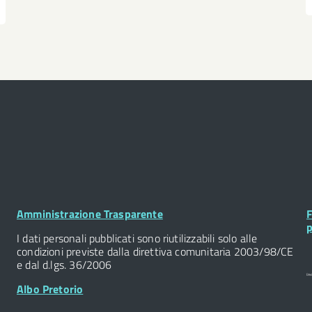
Footer
F
Amministrazione Trasparente
F
Widget
W
p
I dati personali pubblicati sono riutilizzabili solo alle
condizioni previste dalla direttiva comunitaria 2003/98/CE
e dal d.lgs. 36/2006
Albo Pretorio