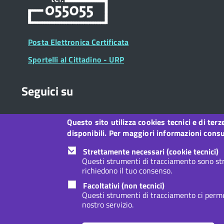
Posta Elettronica Certificata
Sportelli al Cittadino - URP
Seguici su
Questo sito utilizza cookies tecnici e di ter
Collegamento
Collegamento
Collegamento
Collegamento
Collegamento
Collegamento
Collegament
disponibili. Per maggiori informazioni consul
a
a
a
a
a
a
a
Facebook
Twitter
Instagram
LinkedIn
You
Telegram
Whatsapp
Strettamente necessari (cookie tecnici)
Tube
Questi strumenti di tracciamento sono str
richiedono il tuo consenso.
Footer
Footer
Redazione web
Privacy
Note legali
Dichiarazione d
Facoltativi (non tecnici)
Widget
menu
Questi strumenti di tracciamento ci permet
nostro servizio.