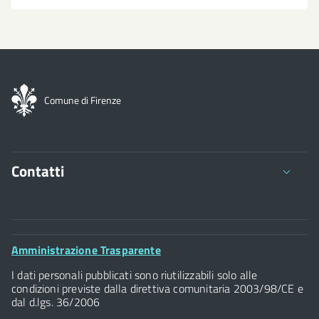
Comune di Firenze
Contatti
Comune di Firenze
Palazzo Vecchio
Footer
Amministrazione Trasparente
Piazza della Signoria - 50122, Firenze
Widget
P.IVA 01307110484
I dati personali pubblicati sono riutilizzabili solo alle
condizioni previste dalla direttiva comunitaria 2003/98/CE e
dal d.lgs. 36/2006