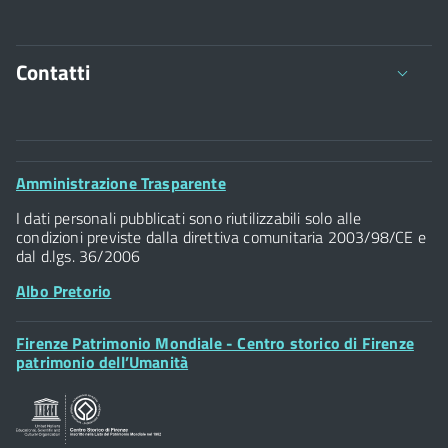
Contatti
Comune di Firenze
Palazzo Vecchio
Footer
Amministrazione Trasparente
Piazza della Signoria - 50122, Firenze
Widget
P.IVA 01307110484
I dati personali pubblicati sono riutilizzabili solo alle
condizioni previste dalla direttiva comunitaria 2003/98/CE e
dal d.lgs. 36/2006
Albo Pretorio
Footer
Firenze Patrimonio Mondiale - Centro storico di Firenze
Posta Elettronica Certificata
Widget
patrimonio dell’Umanità
Sportelli al Cittadino - URP