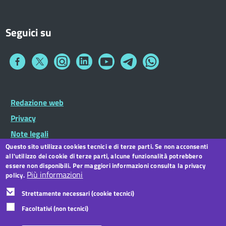
Seguici su
Collegamento
Collegamento
Collegamento
Collegamento
Collegamento
Collegamento
Collegamento
a
a
a
a
a
a
a
Facebook
Twitter
Instagram
LinkedIn
You
Telegram
Whatsapp
Tube
Footer
Redazione web
Footer
Widget
menu
Privacy
Note legali
Questo sito utilizza cookies tecnici e di terze parti. Se non acconsenti
Dichiarazione di accessibilità
all'utilizzo dei cookie di terze parti, alcune funzionalità potrebbero
CC BY 3.0 IT
essere non disponibili. Per maggiori informazioni consulta la privacy
Più informazioni
policy.
Strettamente necessari (cookie tecnici)
Facoltativi (non tecnici)