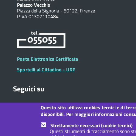
Palazzo Vecchio
Piazza della Signoria - 50122, Firenze
P.IVA 01307110484
Posta Elettronica Certificata
Sportelli al Cittadino - URP
Seguici su
Questo sito utilizza cookies tecnici e di ter
Collegamento
Collegamento
Collegamento
Collegamento
Collegamento
Collegamento
Collegament
disponibili. Per maggiori informazioni consul
a
a
a
a
a
a
a
Facebook
Twitter
Instagram
LinkedIn
You
Telegram
Whatsapp
Strettamente necessari (cookie tecnici)
Tube
Questi strumenti di tracciamento sono str