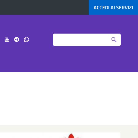
ACCEDI AI
SERVIZI
Search
ci
Seguici
Seguici
Seguici
Seguici
su
su
su
su
agram
LinkedIn
YouTube
Telegram
Whatsapp