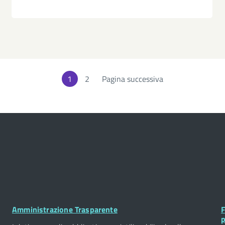
1
Page
2
Pagina successiva
Footer
F
Amministrazione Trasparente
F
Widget
W
p