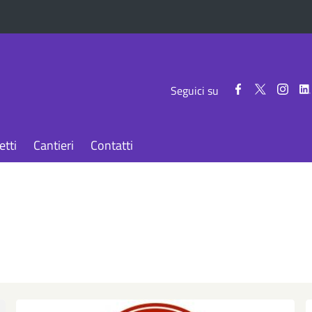
Seguici
Seguici
Segui
Seguici su
su
su
su
Facebook
Twitter
Inst
etti
Cantieri
Contatti