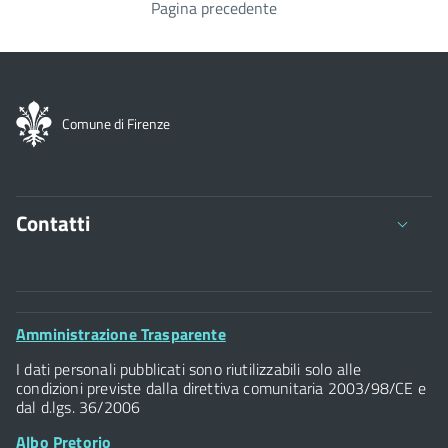
Pagina precedente
Paginazione
Comune di Firenze
Contatti
Comune di Firenze
Palazzo Vecchio
Footer
Amministrazione Trasparente
Piazza della Signoria - 50122, Firenze
Widget
P.IVA 01307110484
I dati personali pubblicati sono riutilizzabili solo alle
condizioni previste dalla direttiva comunitaria 2003/98/CE e
dal d.lgs. 36/2006
Albo Pretorio