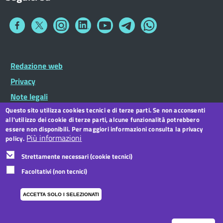
Collegamento
Collegamento
Collegamento
Collegamento
Collegamento
Collegamento
Collegamento
a
a
a
a
a
a
a
Facebook
Twitter
Instagram
LinkedIn
You
Telegram
Whatsapp
Tube
Footer
Redazione web
Footer
Widget
menu
Privacy
Note legali
Questo sito utilizza cookies tecnici e di terze parti. Se non acconsenti
Dichiarazione di accessibilità
all'utilizzo dei cookie di terze parti, alcune funzionalità potrebbero
CC BY 3.0 IT
essere non disponibili. Per maggiori informazioni consulta la privacy
Più informazioni
policy.
Strettamente necessari (cookie tecnici)
Facoltativi (non tecnici)
ACCETTA SOLO I SELEZIONATI