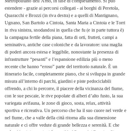
Metropolitano dell’Arno, in fase di completamento. Si può
estendere - grazie ai percorsi collegati - ai borghi di Peretola,
Quaracchi e Brozzi (in riva destra) e a quelli di Mantignano,
Ugnano, San Bartolo a Cintoia, Santa Maria a Cintoia e le Torri
in riva sinistra, snodandosi in quella che fu (e in parte tuttora è)
la campagna fertile della piana, fatta di orti, frutteti, campi a
seminativo, antiche case coloniche e da lavoratore: una maglia
di poderi ancora estesa e leggibile, nonostante la presenza di
infrastrutture “pesanti” e l’espansione edilizia più o meno
recente che hanno “eroso” parte del territorio naturale. È un
itinerario facile, completamente piano, che si sviluppa in grande
misura all’interno di parchi, giardini e piste pedociclabili
offrendo, a chi lo percorre, il piacere della vicinanza del fiume,
con le sue pescaie, le rive popolate di alberi d’alto fusto, la sua
variegata avifauna, le zone di gioco, sosta, relax, attività
sportiva e ricreativa. Un percorso che ha il suo cuore nel verde e
nel fiume, che a valle della città ritorna alla sua dimensione
naturale e ci offre vedute di grande bellezza e serenità. E che