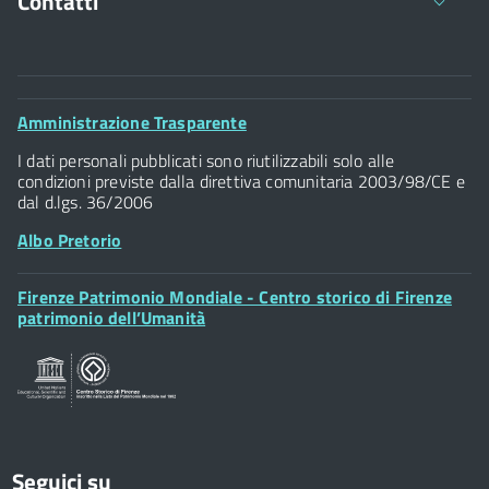
Contatti
Comune di Firenze
Palazzo Vecchio
Footer
Amministrazione Trasparente
Piazza della Signoria - 50122, Firenze
Widget
P.IVA 01307110484
I dati personali pubblicati sono riutilizzabili solo alle
condizioni previste dalla direttiva comunitaria 2003/98/CE e
dal d.lgs. 36/2006
Albo Pretorio
Footer
Firenze Patrimonio Mondiale - Centro storico di Firenze
Posta Elettronica Certificata
Widget
patrimonio dell’Umanità
Sportelli al Cittadino - URP
Seguici su