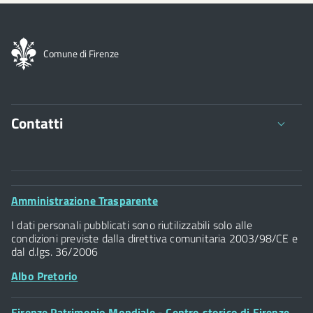
Comune di Firenze
Contatti
Comune di Firenze
Palazzo Vecchio
Footer
Amministrazione Trasparente
Piazza della Signoria - 50122, Firenze
Widget
P.IVA 01307110484
I dati personali pubblicati sono riutilizzabili solo alle
condizioni previste dalla direttiva comunitaria 2003/98/CE e
dal d.lgs. 36/2006
Albo Pretorio
Footer
Firenze Patrimonio Mondiale - Centro storico di Firenze