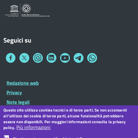
Seguici su
Collegamento
Collegamento
Collegamento
Collegamento
Collegamento
Collegamento
Collegamento
a
a
a
a
a
a
a
Facebook
Twitter
Instagram
LinkedIn
You
Telegram
Whatsapp
Tube
Footer
Redazione web
Footer
Widget
menu
Privacy
Note legali
Questo sito utilizza cookies tecnici e di terze parti. Se non acconsenti
Dichiarazione di accessibilità
all'utilizzo dei cookie di terze parti, alcune funzionalità potrebbero
CC BY 3.0 IT
essere non disponibili. Per maggiori informazioni consulta la privacy
Più informazioni
policy.