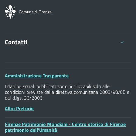
Comune di Firenze
Contatti
Comune di Firenze
Palazzo Vecchio
Footer
Amministrazione Trasparente
Piazza della Signoria - 50122, Firenze
Widget
P.IVA 01307110484
I dati personali pubblicati sono riutilizzabili solo alle
condizioni previste dalla direttiva comunitaria 2003/98/CE e
dal d.lgs. 36/2006
Albo Pretorio
Footer
Firenze Patrimonio Mondiale - Centro storico di Firenze
Posta Elettronica Certificata
Widget
patrimonio dell’Umanità
Sportelli al Cittadino - URP