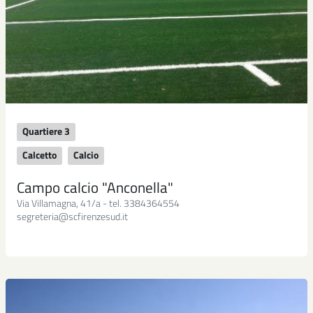
Quartiere 3
Calcetto
Calcio
Campo calcio "Anconella"
Via Villamagna, 41/a - tel. 3384364554
segreteria@scfirenzesud.it