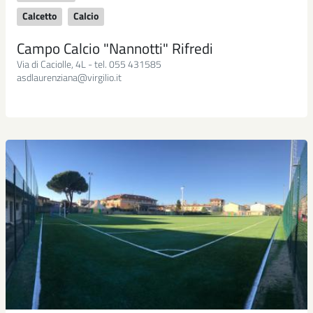
Calcetto
Calcio
Campo Calcio "Nannotti" Rifredi
Via di Caciolle, 4L - tel. 055 431585
asdlaurenziana@virgilio.it