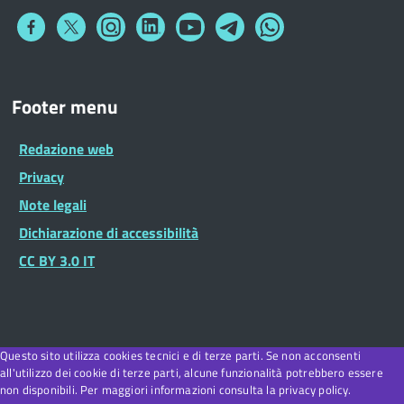
Collegamento
Collegamento
Collegamento
Collegamento
Collegamento
Collegamento
Collegamento
a
a
a
a
a
a
a
Facebook
Twitter
Instagram
LinkedIn
You
Telegram
Whatsapp
Tube
Footer
Footer menu
Widget
Redazione web
Privacy
Note legali
Dichiarazione di accessibilità
CC BY 3.0 IT
Questo sito utilizza cookies tecnici e di terze parti. Se non acconsenti
all'utilizzo dei cookie di terze parti, alcune funzionalità potrebbero essere
non disponibili. Per maggiori informazioni consulta la privacy policy.