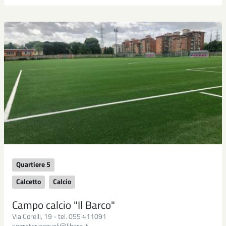
Quartiere 5
Calcetto
Calcio
Campo calcio "Il Barco"
Via Corelli, 19 - tel. 055 411091
segreterianovoli@libero.it