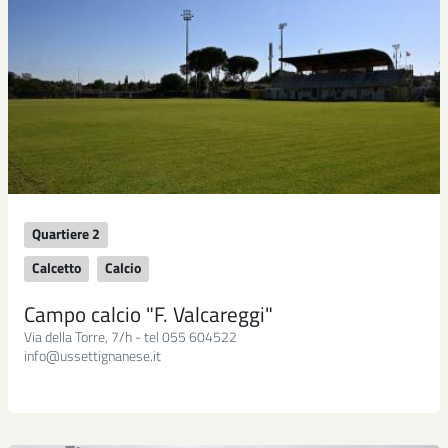
Quartiere 2
Calcetto
Calcio
Campo calcio "F. Valcareggi"
Via della Torre, 7/h - tel 055 604522
info@ussettignanese.it