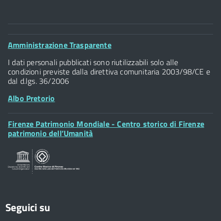
Comune di Firenze
Palazzo Vecchio
Footer
Amministrazione Trasparente
Piazza della Signoria - 50122, Firenze
Widget
P.IVA 01307110484
I dati personali pubblicati sono riutilizzabili solo alle
condizioni previste dalla direttiva comunitaria 2003/98/CE e
dal d.lgs. 36/2006
Albo Pretorio
Footer
Firenze Patrimonio Mondiale - Centro storico di Firenze
Posta Elettronica Certificata
Widget
patrimonio dell’Umanità
Sportelli al Cittadino - URP
Seguici su