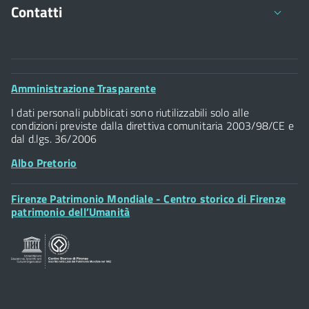
Contatti
Comune di Firenze
Palazzo Vecchio
Footer
Amministrazione Trasparente
Piazza della Signoria - 50122, Firenze
Widget
P.IVA 01307110484
I dati personali pubblicati sono riutilizzabili solo alle
condizioni previste dalla direttiva comunitaria 2003/98/CE e
dal d.lgs. 36/2006
Albo Pretorio
Footer
Firenze Patrimonio Mondiale - Centro storico di Firenze
Posta Elettronica Certificata
Widget
patrimonio dell’Umanità
Sportelli al Cittadino - URP