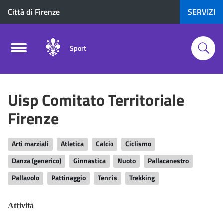
Città di Firenze
SERVIZI
Sport
Uisp Comitato Territoriale
Firenze
Arti marziali
Atletica
Calcio
Ciclismo
Danza (generico)
Ginnastica
Nuoto
Pallacanestro
Pallavolo
Pattinaggio
Tennis
Trekking
Attività