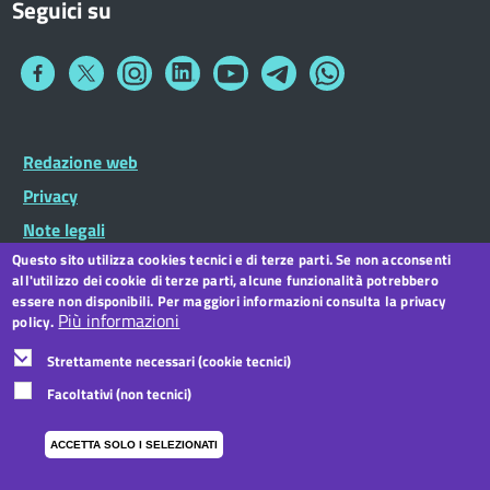
Seguici su
Collegamento
Collegamento
Collegamento
Collegamento
Collegamento
Collegamento
Collegamento
a
a
a
a
a
a
a
Facebook
Twitter
Instagram
LinkedIn
You
Telegram
Whatsapp
Tube
Footer
Redazione web
Footer
Widget
menu
Privacy
Note legali
Questo sito utilizza cookies tecnici e di terze parti. Se non acconsenti
Dichiarazione di accessibilità
all'utilizzo dei cookie di terze parti, alcune funzionalità potrebbero
CC BY 3.0 IT
essere non disponibili. Per maggiori informazioni consulta la privacy
Più informazioni
policy.
Strettamente necessari (cookie tecnici)
Facoltativi (non tecnici)
ACCETTA SOLO I SELEZIONATI