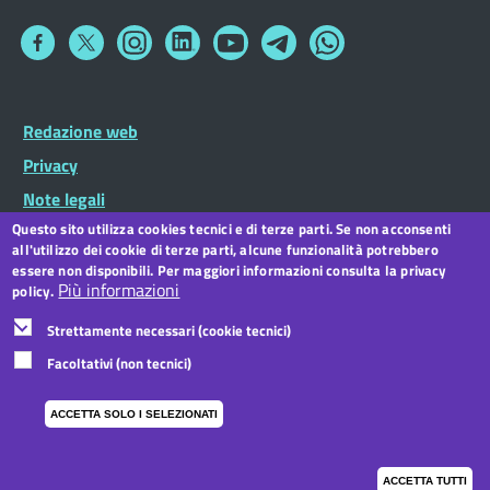
Collegamento
Collegamento
Collegamento
Collegamento
Collegamento
Collegamento
Collegamento
a
a
a
a
a
a
a
Facebook
Twitter
Instagram
LinkedIn
You
Telegram
Whatsapp
Tube
Footer
Redazione web
Footer
Widget
menu
Privacy
Note legali
Questo sito utilizza cookies tecnici e di terze parti. Se non acconsenti
Dichiarazione di accessibilità
all'utilizzo dei cookie di terze parti, alcune funzionalità potrebbero
CC BY 3.0 IT
essere non disponibili. Per maggiori informazioni consulta la privacy
Più informazioni
policy.
Strettamente necessari (cookie tecnici)
Facoltativi (non tecnici)
ACCETTA SOLO I SELEZIONATI
ACCETTA TUTTI
I