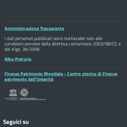
Comune di Firenze
Palazzo Vecchio
Footer
Amministrazione Trasparente
Piazza della Signoria - 50122, Firenze
Widget
P.IVA 01307110484
I dati personali pubblicati sono riutilizzabili solo alle
condizioni previste dalla direttiva comunitaria 2003/98/CE e
dal d.lgs. 36/2006
Albo Pretorio
Footer
Firenze Patrimonio Mondiale - Centro storico di Firenze
Posta Elettronica Certificata
Widget
patrimonio dell’Umanità
Sportelli al Cittadino - URP
Seguici su