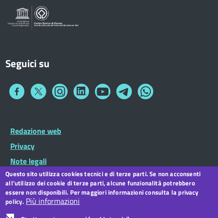
Seguici su
Collegamento
Collegamento
Collegamento
Collegamento
Collegamento
Collegamento
Collegamento
a
a
a
a
a
a
a
Facebook
Twitter
Instagram
LinkedIn
You
Telegram
Whatsapp
Tube
Footer
Redazione web
Footer
Widget
menu
Privacy
Note legali
Questo sito utilizza cookies tecnici e di terze parti. Se non acconsenti
Dichiarazione di accessibilità
all'utilizzo dei cookie di terze parti, alcune funzionalità potrebbero
CC BY 3.0 IT
essere non disponibili. Per maggiori informazioni consulta la privacy
Più informazioni
policy.