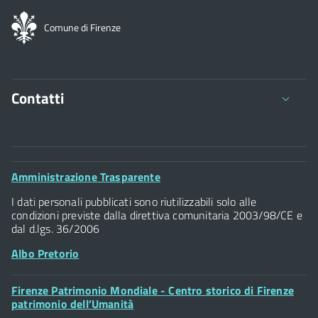
Comune di Firenze
Contatti
Comune di Firenze
Palazzo Vecchio
Footer
Amministrazione Trasparente
Piazza della Signoria - 50122, Firenze
Widget
P.IVA 01307110484
I dati personali pubblicati sono riutilizzabili solo alle
condizioni previste dalla direttiva comunitaria 2003/98/CE e
dal d.lgs. 36/2006
Albo Pretorio
Footer
Firenze Patrimonio Mondiale - Centro storico di Firenze
Posta Elettronica Certificata
Widget
patrimonio dell’Umanità
Sportelli al Cittadino - URP