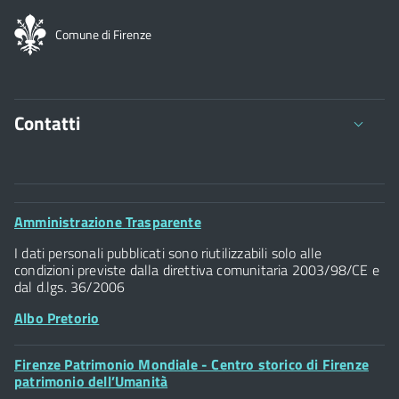
Comune di Firenze
Contatti
Comune di Firenze
Palazzo Vecchio
Footer
Amministrazione Trasparente
Piazza della Signoria - 50122, Firenze
Widget
P.IVA 01307110484
I dati personali pubblicati sono riutilizzabili solo alle
condizioni previste dalla direttiva comunitaria 2003/98/CE e
dal d.lgs. 36/2006
Albo Pretorio
Footer
Firenze Patrimonio Mondiale - Centro storico di Firenze
Posta Elettronica Certificata
Widget
patrimonio dell’Umanità
Sportelli al Cittadino - URP