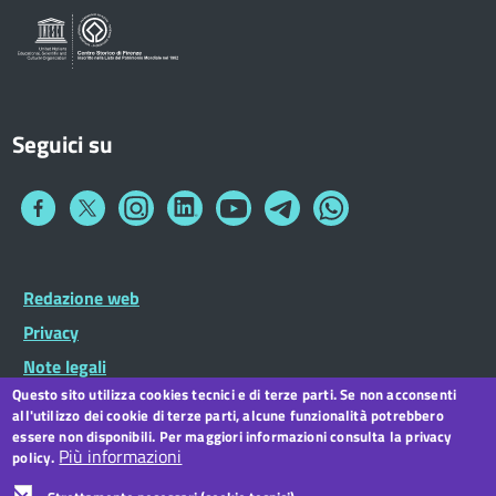
Seguici su
Collegamento
Collegamento
Collegamento
Collegamento
Collegamento
Collegamento
Collegamento
a
a
a
a
a
a
a
Facebook
Twitter
Instagram
LinkedIn
You
Telegram
Whatsapp
Tube
Footer
Redazione web
Footer
Widget
menu
Privacy
Note legali
Questo sito utilizza cookies tecnici e di terze parti. Se non acconsenti
Dichiarazione di accessibilità
all'utilizzo dei cookie di terze parti, alcune funzionalità potrebbero
CC BY 3.0 IT
essere non disponibili. Per maggiori informazioni consulta la privacy
Più informazioni
policy.