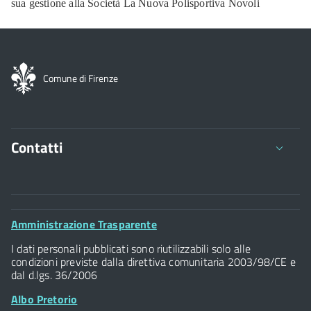
sua gestione alla Società La Nuova Polisportiva Novoli
Comune di Firenze
Contatti
Comune di Firenze
Palazzo Vecchio
Footer
Amministrazione Trasparente
Piazza della Signoria - 50122, Firenze
Widget
P.IVA 01307110484
I dati personali pubblicati sono riutilizzabili solo alle
condizioni previste dalla direttiva comunitaria 2003/98/CE e
dal d.lgs. 36/2006
Albo Pretorio