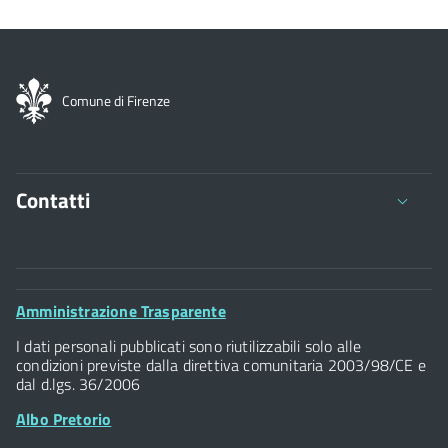
Comune di Firenze
Contatti
Comune di Firenze
Palazzo Vecchio
Footer
Amministrazione Trasparente
Piazza della Signoria - 50122, Firenze
Widget
P.IVA 01307110484
I dati personali pubblicati sono riutilizzabili solo alle
condizioni previste dalla direttiva comunitaria 2003/98/CE e
dal d.lgs. 36/2006
Albo Pretorio