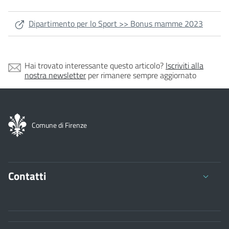
Dipartimento per lo Sport >> Bonus mamme 2023
Hai trovato interessante questo articolo?
Iscriviti alla
nostra newsletter
per rimanere sempre aggiornato
Comune di Firenze
Contatti
Comune di Firenze
Palazzo Vecchio