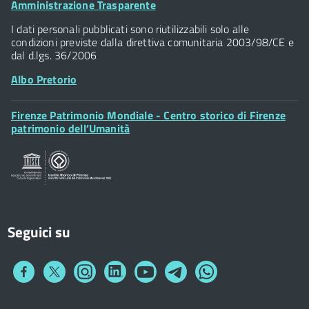
Footer
Amministrazione Trasparente
Piazza della Signoria - 50122, Firenze
Widget
P.IVA 01307110484
I dati personali pubblicati sono riutilizzabili solo alle
condizioni previste dalla direttiva comunitaria 2003/98/CE e
dal d.lgs. 36/2006
Albo Pretorio
Footer
Firenze Patrimonio Mondiale - Centro storico di Firenze
Posta Elettronica Certificata
Widget
patrimonio dell’Umanità
Sportelli al Cittadino - URP
Seguici su
Collegamento
Collegamento
Collegamento
Collegamento
Collegamento
Collegamento
Collegamento
a
a
a
a
a
a
a
Facebook
Twitter
Instagram
LinkedIn
You
Telegram
Whatsapp
Tube