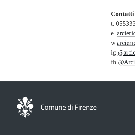
Contatti
t. 05533
e.
arcier
w
arcieri
ig
@arcie
fb
@Arci
Comune di Firenze