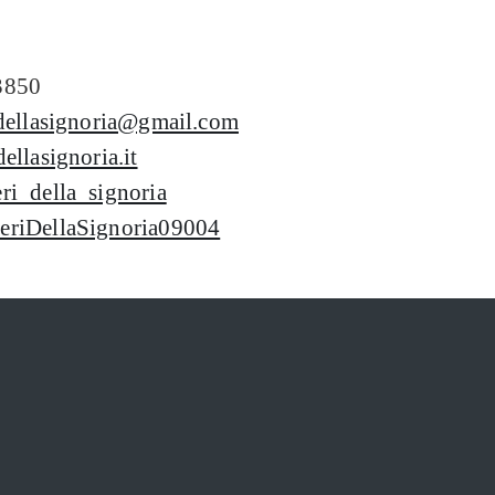
3850
idellasignoria@gmail.com
dellasignoria.it
ri_della_signoria
eriDellaSignoria09004