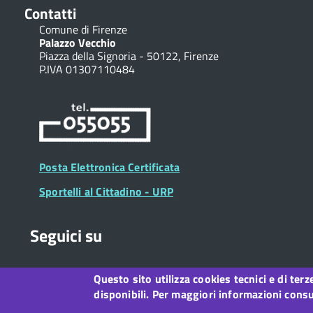
Contatti
Comune di Firenze
Palazzo Vecchio
Piazza della Signoria - 50122, Firenze
P.IVA 01307110484
Posta Elettronica Certificata
Sportelli al Cittadino - URP
Seguici su
Questo sito utilizza cookies tecnici e di ter
Collegamento
Collegamento
Collegamento
Collegamento
Collegamento
Collegamento
Collegament
disponibili. Per maggiori informazioni consul
a
a
a
a
a
a
a