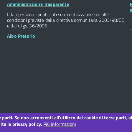
Footer
F
Amministrazione Trasparente
F
Widget
W
p
I dati personali pubblicati sono riutilizzabili solo alle
condizioni previste dalla direttiva comunitaria 2003/98/CE
e dal d.lgs. 36/2006
Albo Pretorio
ze parti. Se non acconsenti all'utilizzo dei cookie di terze parti
o
ta la privacy policy.
Più informazioni