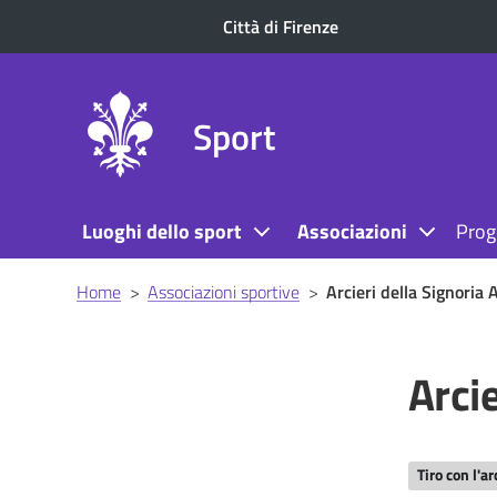
Città di Firenze
Sport
Luoghi dello sport
Associazioni
Prog
Briciole
Home
>
Associazioni sportive
>
Arcieri della Signoria 
di
pane
Arcie
Tiro con l'ar