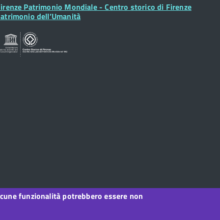
ooter
irenze Patrimonio Mondiale - Centro storico di Firenze
idget
atrimonio dell’Umanità
, alcune funzionalità potrebbero essere non