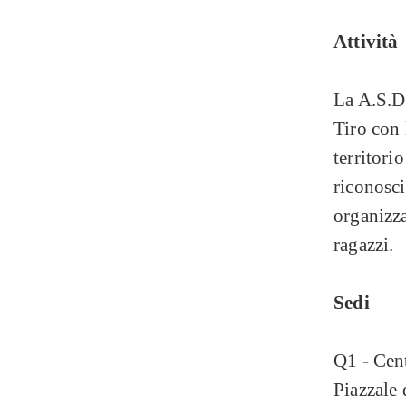
Attività
La A.S.D.
Tiro con 
territori
riconosci
organizza
ragazzi.
Sedi
Q1 - Cen
Piazzale 