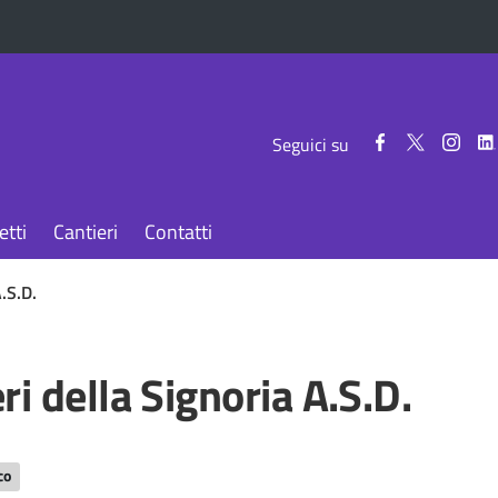
Seguici
Seguici
Segui
Seguici su
su
su
su
Facebook
Twitter
Inst
etti
Cantieri
Contatti
A.S.D.
ri della Signoria A.S.D.
co