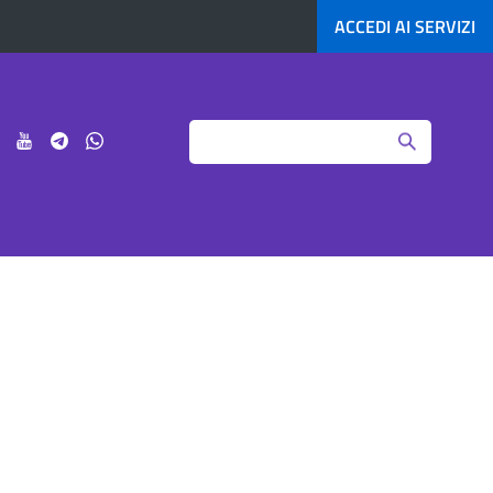
ACCEDI AI
SERVIZI
Search
ci
Seguici
Seguici
Seguici
Seguici
su
su
su
su
agram
LinkedIn
YouTube
Telegram
Whatsapp