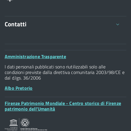
Contatti
Comune di Firenze
Palazzo Vecchio
Footer
Amministrazione Trasparente
Piazza della Signoria - 50122, Firenze
Widget
P.IVA 01307110484
I dati personali pubblicati sono riutilizzabili solo alle
condizioni previste dalla direttiva comunitaria 2003/98/CE e
dal d.lgs. 36/2006
Albo Pretorio
Footer
Firenze Patrimonio Mondiale - Centro storico di Firenze
Posta Elettronica Certificata
Widget
patrimonio dell’Umanità
Sportelli al Cittadino - URP