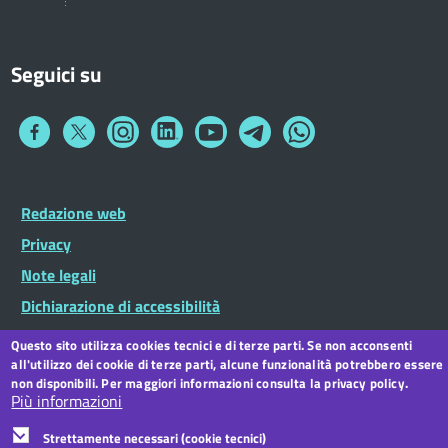
Seguici su
Collegamento
Collegamento
Collegamento
Collegamento
Collegamento
Collegamento
Collegamento
a
a
a
a
a
a
a
Facebook
Twitter
Instagram
LinkedIn
You
Telegram
Whatsapp
Tube
Footer
Redazione web
Footer
Widget
menu
Privacy
Note legali
Dichiarazione di accessibilità
CC BY 3.0 IT
Questo sito utilizza cookies tecnici e di terze parti. Se non acconsenti
all'utilizzo dei cookie di terze parti, alcune funzionalità potrebbero essere
non disponibili. Per maggiori informazioni consulta la privacy policy.
Più informazioni
Strettamente necessari (cookie tecnici)