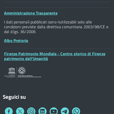
Comune di Firenze
Palazzo Vecchio
Footer
Amministrazione Trasparente
Piazza della Signoria - 50122, Firenze
Widget
P.IVA 01307110484
I dati personali pubblicati sono riutilizzabili solo alle
condizioni previste dalla direttiva comunitaria 2003/98/CE e
dal d.lgs. 36/2006
Albo Pretorio
Footer
Firenze Patrimonio Mondiale - Centro storico di Firenze
Posta Elettronica Certificata
Widget
patrimonio dell’Umanità
Sportelli al Cittadino - URP
Seguici su
Collegamento
Collegamento
Collegamento
Collegamento
Collegamento
Collegamento
Collegamento