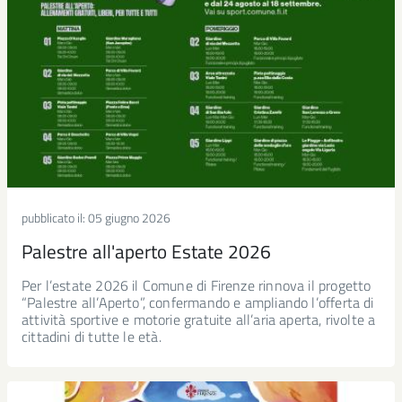
pubblicato il:
05 giugno 2026
Palestre all'aperto Estate 2026
Per l’estate 2026 il Comune di Firenze rinnova il progetto
“Palestre all’Aperto”, confermando e ampliando l’offerta di
attività sportive e motorie gratuite all’aria aperta, rivolte a
cittadini di tutte le età.