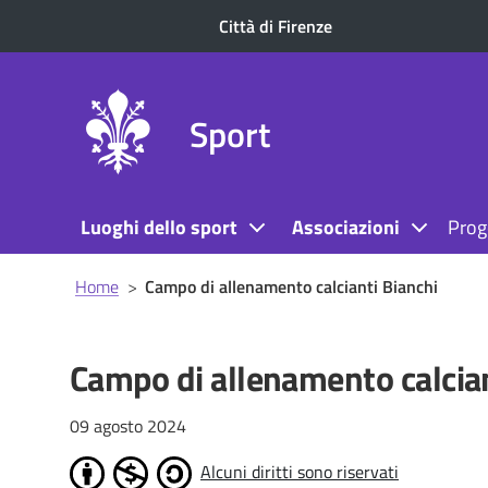
Città di Firenze
Sport
Luoghi dello sport
Associazioni
Prog
Briciole
Home
>
Campo di allenamento calcianti Bianchi
di
pane
Campo di allenamento calcian
09 agosto 2024
Alcuni diritti sono riservati