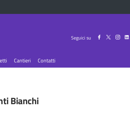
Seguici
Seguici
Segui
Seguici su
su
su
su
Facebook
Twitter
Inst
etti
Cantieri
Contatti
ti Bianchi