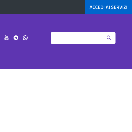
ACCEDI AI
SERVIZI
Search
ci
Seguici
Seguici
Seguici
Seguici
su
su
su
su
agram
LinkedIn
YouTube
Telegram
Whatsapp