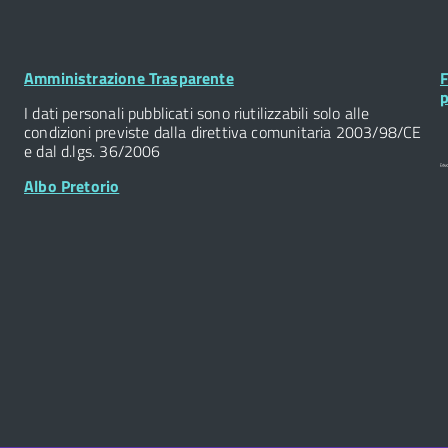
Footer
F
Amministrazione Trasparente
F
Widget
W
p
I dati personali pubblicati sono riutilizzabili solo alle
condizioni previste dalla direttiva comunitaria 2003/98/CE
e dal d.lgs. 36/2006
Albo Pretorio