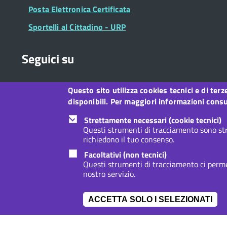
Posta Elettronica Certificata
Sportelli al Cittadino - URP
Seguici su
Questo sito utilizza cookies tecnici e di ter
Collegamento
Collegamento
Collegamento
Collegamento
Collegamento
Collegamento
Collegament
disponibili. Per maggiori informazioni consul
a
a
a
a
a
a
a
Facebook
Twitter
Instagram
LinkedIn
You
Telegram
Whatsapp
Strettamente necessari (cookie tecnici)
Tube
Questi strumenti di tracciamento sono str
richiedono il tuo consenso.
Footer
Footer
Redazione web
Privacy
Note legali
Dichiarazione d
Facoltativi (non tecnici)
Widget
menu
Questi strumenti di tracciamento ci permet
nostro servizio.
ACCETTA SOLO I SELEZIONATI