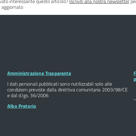
vato interessante questo articolo?
Iscriviti alla nostra newsletter
per
 aggiornato
Footer
F
Amministrazione Trasparente
F
Widget
W
p
I dati personali pubblicati sono riutilizzabili solo alle
condizioni previste dalla direttiva comunitaria 2003/98/CE
e dal d.lgs. 36/2006
Albo Pretorio