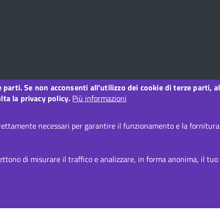
ze parti. Se non acconsenti all'utilizzo dei cookie di terze parti
o
ta la privacy policy.
Più informazioni
ettamente necessari per garantire il funzionamento e la fornitura d
i accessibilità
CC BY 3.0 IT
tono di misurare il traffico e analizzare, in forma anonima, il tuo