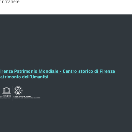
 rimanere
ooter
irenze Patrimonio Mondiale - Centro storico di Firenze
idget
atrimonio dell’Umanità