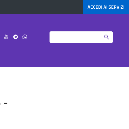
ACCEDI AI
SERVIZI
Search
ci
Seguici
Seguici
Seguici
Seguici
su
su
su
su
agram
LinkedIn
YouTube
Telegram
Whatsapp
 -