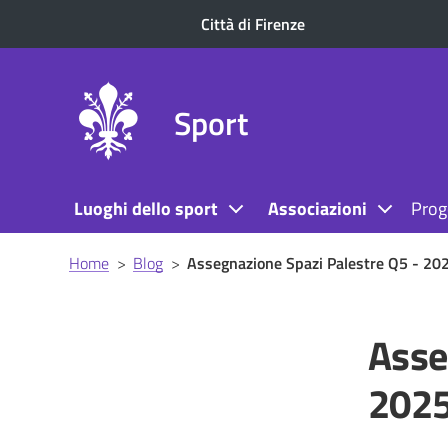
Città di Firenze
Sport
Luoghi dello sport
Associazioni
Prog
Briciole
Home
>
Blog
>
Assegnazione Spazi Palestre Q5 - 202
di
pane
Asse
2025