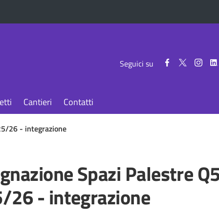
Seguici
Seguici
Segui
Seguici su
su
su
su
Facebook
Twitter
Inst
etti
Cantieri
Contatti
5/26 - integrazione
gnazione Spazi Palestre Q5
/26 - integrazione